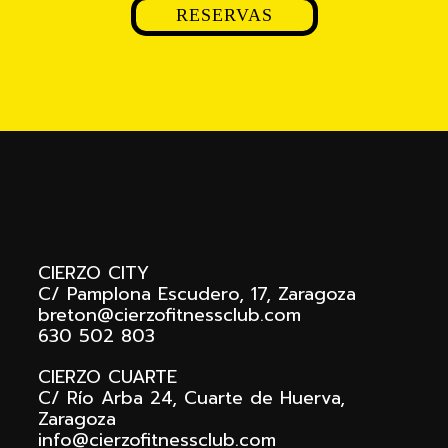
RESERVAS
Footer
CIERZO CITY
C/ Pamplona Escudero, 17, Zaragoza
breton@cierzofitnessclub.com
630 502 803
CIERZO CUARTE
C/ Río Arba 24, Cuarte de Huerva,
Zaragoza
info@cierzofitnessclub.com