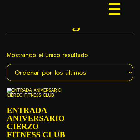
Saltar
Saltar
al
al
contenido
pie
Sin categorizar
SHOW
principal
de
OFFSC
página
CONTE
Mostrando el único resultado
ENTRADA
ANIVERSARIO
CIERZO
FITNESS CLUB