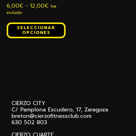
Rango
6,00
€
-
12,00
€
Iva.
de
incluido
precios:
Este
desde
producto
SELECCIONAR
6,00€
OPCIONES
tiene
hasta
múltiples
12,00€
variantes.
Las
opciones
Footer
se
pueden
elegir
en
la
página
CIERZO CITY
de
C/ Pamplona Escudero, 17, Zaragoza
producto
breton@cierzofitnessclub.com
630 502 803
CIERZO CUARTE