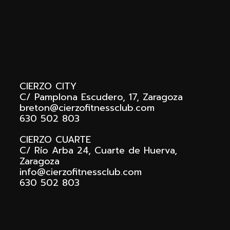
Footer
CIERZO CITY
C/ Pamplona Escudero, 17, Zaragoza
breton@cierzofitnessclub.com
630 502 803
CIERZO CUARTE
C/ Río Arba 24, Cuarte de Huerva,
Zaragoza
info@cierzofitnessclub.com
630 502 803