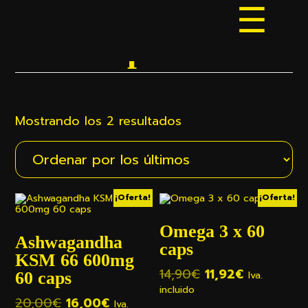
Saltar
Saltar
Saltar
al
a
al
contenido
la
pie
Encapsulados
SHOW
principal
barra
de
OFFSC
lateral
página
CONTE
principal
Ordenado
Mostrando los 2 resultados
por
los
últimos
¡Oferta!
¡Oferta!
Omega 3 x 60
Ashwagandha
caps
KSM 66 600mg
El
El
14,90
€
11,92
€
Iva.
60 caps
precio
precio
incluido
El
El
original
actual
20,00
€
16,00
€
Iva.