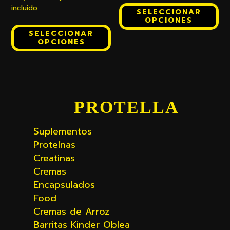
precio
precio
era:
es:
incluido
SELECCIONAR
original
actual
14,90€.
11,92€.
OPCIONES
era:
es:
SELECCIONAR
20,00€.
16,00€.
OPCIONES
Barra
PROTELLA
lateral
Suplementos
principal
Proteínas
Creatinas
Cremas
Encapsulados
Food
Cremas de Arroz
Barritas Kinder Oblea