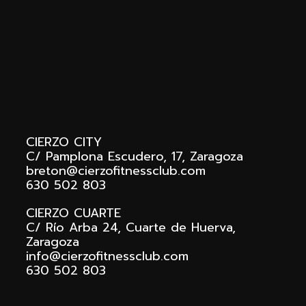
Footer
CIERZO CITY
C/ Pamplona Escudero, 17, Zaragoza
breton@cierzofitnessclub.com
630 502 803
CIERZO CUARTE
C/ Río Arba 24, Cuarte de Huerva,
Zaragoza
info@cierzofitnessclub.com
630 502 803